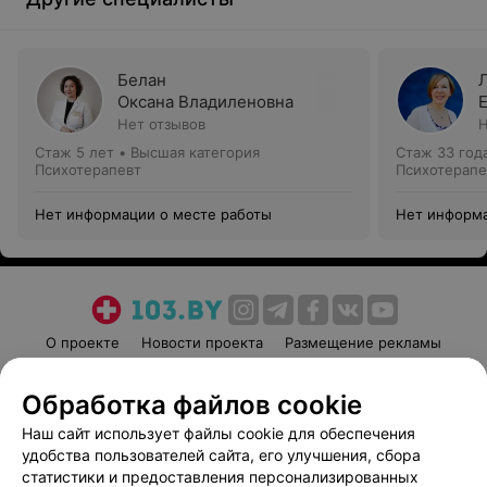
Белан
Оксана Владиленовна
Нет отзывов
Н
Стаж 5 лет
•
Высшая категория
Стаж 33 год
Психотерапевт
Психотерапе
Нет информации о месте работы
Нет информа
О проекте
Новости проекта
Размещение рекламы
Медицинский маркетинг
Публичный договор
Обработка файлов cookie
Пользовательское соглашение
Способы оплаты
Наш сайт использует файлы cookie для обеспечения
Вакансии
Партнеры
удобства пользователей сайта, его улучшения, сбора
Написать руководителю 103.by
статистики и предоставления персонализированных