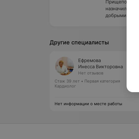
Прищепова Гал
назначила пра
добрыми слова
Другие специалисты
Ефремова
Инесса Викторовна
Нет отзывов
Стаж 39 лет
•
Первая категория
Кардиолог
Нет информации о месте работы