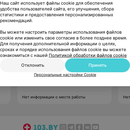
ина Ивановна, очень помогла , 
Наш сайт использует файлы cookie для обеспечения
вильное лечение и подбодрила 
удобства пользователей сайта, его улучшения, сбора
ми, только положительн...
статистики и предоставления персонализированных
рекомендаций.
Вы можете настроить параметры использования файлов
cookie или изменить свое согласие в более позднее время.
Для получения дополнительной информации о целях,
сроках и порядке использования файлов cookie вы можете
ознакомиться с нашей
Политикой обработки файлов cookie
Воронова
Елена Ивановна
Отклонить
Принять
Нет отзывов
Персональные настройки Cookie
Стаж 28 лет
•
Первая категория
Ста
Кардиолог
Кар
Нет информации о месте работы
Нет