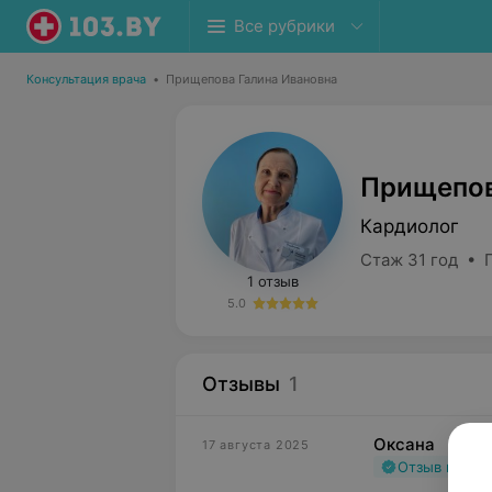
Все рубрики
Консультация врача
•
Прищепова Галина Ивановна
Прищепов
Кардиолог
Стаж 31 год • 
1 отзыв
5.0
Отзывы
1
Оксана
17 августа 2025
Отзыв подт