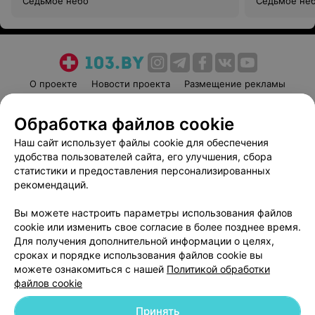
Седьмое небо
Седьмое не
О проекте
Новости проекта
Размещение рекламы
Медицинский маркетинг
Публичный договор
Обработка файлов cookie
Пользовательское соглашение
Способы оплаты
Наш сайт использует файлы cookie для обеспечения
Вакансии
Партнеры
удобства пользователей сайта, его улучшения, сбора
Написать руководителю 103.by
статистики и предоставления персонализированных
Написать в поддержку
рекомендаций.
Персональные настройки cookie
Вы можете настроить параметры использования файлов
Обработка персональных данных
cookie или изменить свое согласие в более позднее время.
Для получения дополнительной информации о целях,
сроках и порядке использования файлов cookie вы
можете ознакомиться с нашей
Политикой обработки
файлов cookie
Принять