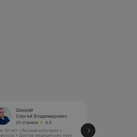
Шахрай
Комис
Сергей Владимирович
Витал
20 отзывов
4.4
2 отзы
ж 30 лет
•
Высшая категория
•
Стаж 33 года
•
Вы
фессор • Доктор медицинских наук
Хирург • Флеболог