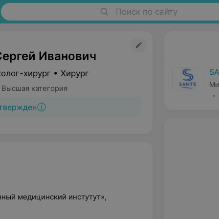
Поиск по сайту
Сергей Иванович
S
олог-хирург • Хирург
Ми
 Высшая категория
твержден
нный медицинский инстутут»,