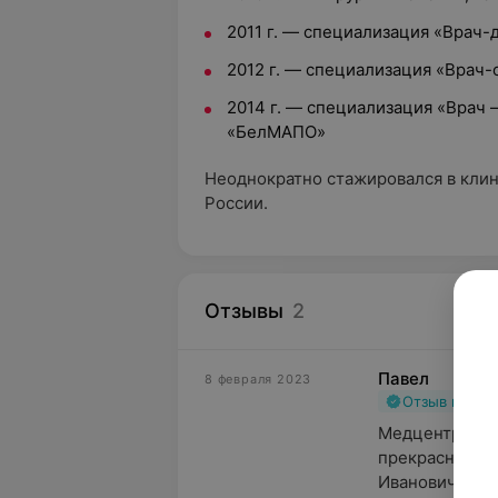
2011 г. — специализация «Врач-
2012 г. — специализация «Врач
2014 г. — специализация «Врач 
«БелМАПО»
Неоднократно стажировался в клин
России.
Отзывы
2
Павел
8 февраля 2023
Отзыв подт
Медцентр очен
прекрасного с
Ивановича, на 