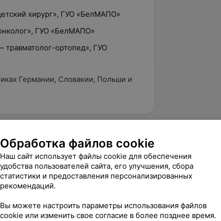
детский хирург», ГУО «БелМАПО»
-онколог», ГУО «БелМАПО»
— травматолог-ортопед», ГУО
иках Германии, Словакии, Польши и
5.0
SANTE, ул. Тростенецкая, 3
Обработка файлов cookie
Наш сайт использует файлы cookie для обеспечения
удобства пользователей сайта, его улучшения, сбора
статистики и предоставления персонализированных
вержден
Рекомендую
рекомендаций.
ь хороший! Был на приеме у 
пециалиста Назарука Сергея 
Вы можете настроить параметры использования файлов
приеме помог мне, ответил ...
cookie или изменить свое согласие в более позднее время.