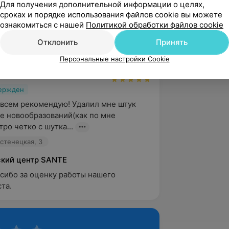
Для получения дополнительной информации о целях,
остенецкая, 3
сроках и порядке использования файлов cookie вы можете
ознакомиться с нашей
Политикой обработки файлов cookie
кий центр SANTE
агодарим вас добрые слова в адрес 
Отклонить
Принять
ециалиста. Всегда будем рады помочь.
Персональные настройки Cookie
вержден
- всем рекомендую! Удалил мне штук 
е новообразований(как по мне 
ро четко с шутка...
остенецкая, 3
кий центр SANTE
асибо за оценку работы нашего 
та.