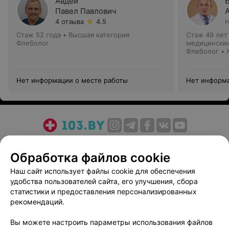
Авдей
Павел Павлович
4 отзыва
4.5
Н
Стаж 52 года
•
Высшая категория
Стаж 49 лет
Флеболог
медицинских
Флеболог • 
Нет информации о месте работы
Нет информа
О проекте
Новости проекта
Размещение рекламы
Обработка файлов cookie
Медицинский маркетинг
Публичный договор
Пользовательское соглашение
Способы оплаты
Наш сайт использует файлы cookie для обеспечения
удобства пользователей сайта, его улучшения, сбора
Вакансии
Партнеры
статистики и предоставления персонализированных
Написать руководителю 103.by
рекомендаций.
Написать в поддержку
Вы можете настроить параметры использования файлов
Персональные настройки cookie