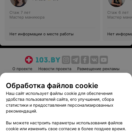
Стаж 7 лет
Стаж 6 лет
Мастер маникюра
Мастер ман
Нет информации о месте работы
Нет информа
О проекте
Новости проекта
Размещение рекламы
Медицинский маркетинг
Публичный договор
Обработка файлов cookie
Пользовательское соглашение
Способы оплаты
Наш сайт использует файлы cookie для обеспечения
Вакансии
Партнеры
удобства пользователей сайта, его улучшения, сбора
Написать руководителю 103.by
статистики и предоставления персонализированных
Написать в поддержку
рекомендаций.
Персональные настройки cookie
Вы можете настроить параметры использования файлов
Обработка персональных данных
cookie или изменить свое согласие в более позднее время.