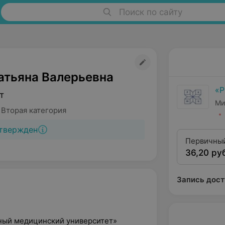
Поиск по сайту
атьяна Валерьевна
«
т
Ми
 Вторая категория
твержден
Первичный
36,20 ру
физиотера
Запись дост
ный медицинский университет»