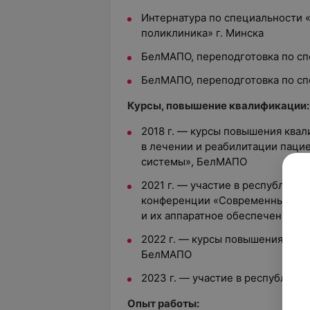
Интернатура по специальности «
поликлиника» г. Минска
БелМАПО, переподготовка по сп
БелМАПО, переподготовка по сп
Курсы, повышение квалификации:
2018 г. — курсы повышения ква
в лечении и реабилитации паци
системы», БелМАПО
2021 г. — участие в республика
конференции «Современные тех
и их аппаратное обеспечение»,
2022 г. — курсы повышения ква
БелМАПО
2023 г. — участие в республика
Опыт работы: