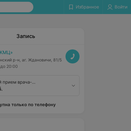
Избранное
Войти
Запись
РКМЦ»
нский р-н, аг. Ждановичи, 81/5
до 20:00
 прием врача-
б.
певта
упна только по телефону