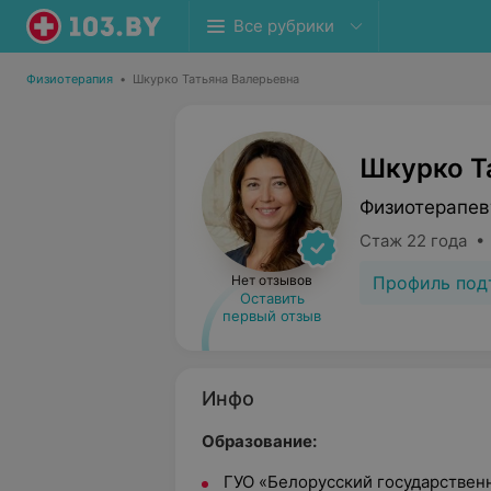
Все рубрики
Физиотерапия
•
Шкурко Татьяна Валерьевна
Шкурко Т
Физиотерапев
Стаж 22 года •
Профиль под
Нет отзывов
Оставить
первый отзыв
Инфо
Образование:
ГУО «Белорусский государствен