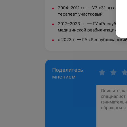
2004–2011 гг. — УЗ «31-я городс
терапевт участковый
2012–2023 гг. — ГУ «Республика
медицинской реабилитации», де
с 2023 г. — ГУ «Республиканск
Поделитесь
мнением