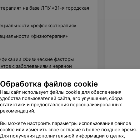
терапия» на базе ЛПУ «31-я городская
ециальности «рефлексотерапия»
ециальности «физиотерапия»
лификации «Физические факторы
ентов с заболеваниями нервной
Обработка файлов cookie
нской научно-практической
нологии физиотерапии
Наш сайт использует файлы cookie для обеспечения
 БелМАПО
удобства пользователей сайта, его улучшения, сбора
статистики и предоставления персонализированных
лификации «Ударно-волновая терапия»,
рекомендаций.
Вы можете настроить параметры использования файлов
нской научно-практической
cookie или изменить свое согласие в более позднее время.
Для получения дополнительной информации о целях,