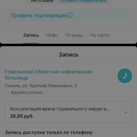
Нет отзывов
Оставить первый отзыв
Профиль подтвержден
Запись
Инфо
Отзывы
На карте
Запись
Гомельская областная клиническая
больница
Гомель, ул. Братьев Лизюковых, 5
Круглосуточно
Консультация врача торакального хирурга
высшей квалификационной категории
26,95 руб.
Запись доступна только по телефону