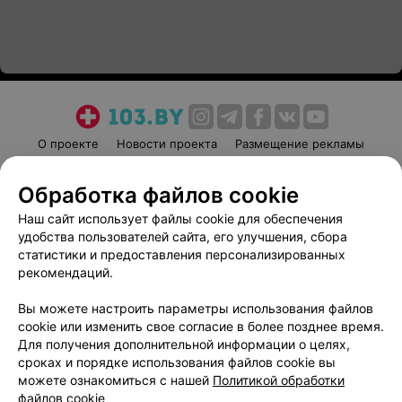
О проекте
Новости проекта
Размещение рекламы
Медицинский маркетинг
Публичный договор
Обработка файлов cookie
Пользовательское соглашение
Способы оплаты
Наш сайт использует файлы cookie для обеспечения
Вакансии
Партнеры
удобства пользователей сайта, его улучшения, сбора
Написать руководителю 103.by
статистики и предоставления персонализированных
Написать в поддержку
рекомендаций.
Персональные настройки cookie
Вы можете настроить параметры использования файлов
Обработка персональных данных
cookie или изменить свое согласие в более позднее время.
Для получения дополнительной информации о целях,
сроках и порядке использования файлов cookie вы
можете ознакомиться с нашей
Политикой обработки
файлов cookie