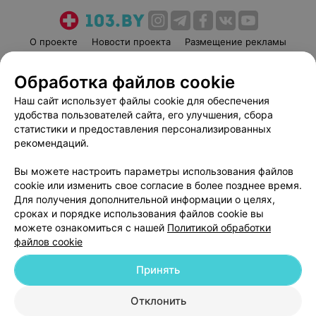
О проекте
Новости проекта
Размещение рекламы
Медицинский маркетинг
Публичный договор
Обработка файлов cookie
Пользовательское соглашение
Способы оплаты
Наш сайт использует файлы cookie для обеспечения
Вакансии
Партнеры
удобства пользователей сайта, его улучшения, сбора
Написать руководителю 103.by
статистики и предоставления персонализированных
Написать в поддержку
рекомендаций.
Персональные настройки cookie
Вы можете настроить параметры использования файлов
Обработка персональных данных
cookie или изменить свое согласие в более позднее время.
Для получения дополнительной информации о целях,
сроках и порядке использования файлов cookie вы
можете ознакомиться с нашей
Политикой обработки
файлов cookie
Принять
© 2026 ООО «Артокс Лаб», УНП 191700409
| 220012, Республика Беларусь,
г. Минск, улица Толбухина, 2, пом. 16 | help@103.by
Отклонить