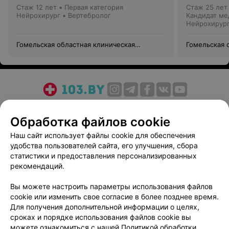
Стаж 12 лет
•
Первая категория
Стаж 25 лет
Нейрохирург • Вертебролог
Кандидат ме
отделением
Нейрохирур
Гомельская областная клиническая
Гомельская 
больница
больница
О проекте
Новости проекта
Размещение рекламы
Обработка файлов cookie
Медицинский маркетинг
Публичный договор
Пользовательское соглашение
Способы оплаты
Наш сайт использует файлы cookie для обеспечения
удобства пользователей сайта, его улучшения, сбора
Вакансии
Партнеры
статистики и предоставления персонализированных
Написать руководителю 103.by
рекомендаций.
Написать в поддержку
Вы можете настроить параметры использования файлов
Персональные настройки cookie
cookie или изменить свое согласие в более позднее время.
Обработка персональных данных
Для получения дополнительной информации о целях,
сроках и порядке использования файлов cookie вы
можете ознакомиться с нашей
Политикой обработки