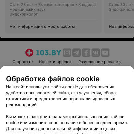
Стаж 28 лет
•
Высшая категория
•
Кандидат
Стаж 30 лет
медицинских наук
Эндокринол
Эндокринолог
Нет информации о месте работы
Нет информа
О проекте
Новости проекта
Размещение рекламы
Медицинский маркетинг
Публичный договор
Обработка файлов cookie
Пользовательское соглашение
Способы оплаты
Наш сайт использует файлы cookie для обеспечения
Вакансии
Партнеры
удобства пользователей сайта, его улучшения, сбора
Написать руководителю 103.by
статистики и предоставления персонализированных
Написать в поддержку
рекомендаций.
Персональные настройки cookie
Вы можете настроить параметры использования файлов
Обработка персональных данных
cookie или изменить свое согласие в более позднее время.
Для получения дополнительной информации о целях,