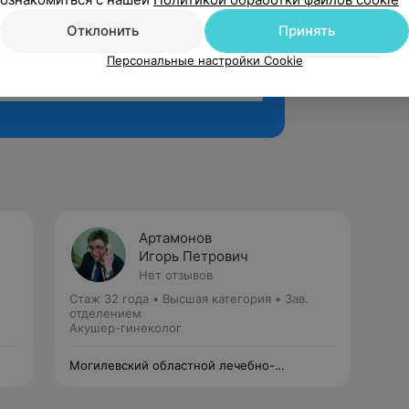
Отклонить
Принять
Персональные настройки Cookie
Рекомендую
Артамонов
Игорь Петрович
Нет отзывов
Стаж 32 года
•
Высшая категория
•
Зав.
отделением
Акушер-гинеколог
Могилевский областной лечебно-
диагностический центр