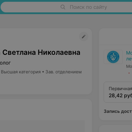
Поиск по сайту
 Светлана Николаевна
Мо
ле
олог
це
Мо
 Высшая категория • Зав. отделением
Первичная
28,42 ру
гинеколог
категории
Запись дост