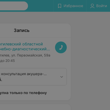
Избранное
Войти
Запись
гилевский областной
чебно-диагностический
нтр
гилев, ул. Первомайская, 59а
до 20:45
 консультация акушера-
б.
а высшей квалификационной
упна только по телефону