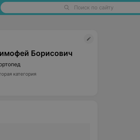
Поиск по сайту
имофей Борисович
ортопед
торая категория