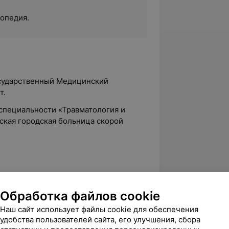
топедия.
осударственный Медицинский
т.
 специальности «Травматология и
ская городская больница скорой
тология и ортопедия», ГУО «БелМАПО».
крупных суставов», ИПК и ПК УО
Обработка файлов cookie
медицинский университет».
Наш сайт использует файлы cookie для обеспечения
удобства пользователей сайта, его улучшения, сбора
ние переломов нижних конечностей»,