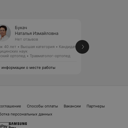
Букач
Лихач
Наталья Измайловна
Юрий 
Нет отзывов
1 отзыв
ж 40 лет
•
Высшая категория
•
Кандидат
Стаж 25 лет
•
Выс
ицинских наук
Травматолог-орто
ский ортопед • Травматолог-ортопед
 информации о месте работы
Нет информации о
соглашение
Способы оплаты
Вакансии
Партнеры
ботка персональных данных