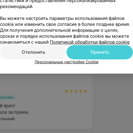
статистики и предоставления персонализированных
педии».
рекомендаций.
Вы можете настроить параметры использования файлов
cookie или изменить свое согласие в более позднее время.
ртопед в УЗ «МЦП» филиал Городской
Для получения дополнительной информации о целях,
сроках и порядке использования файлов cookie вы можете
ознакомиться с нашей
Политикой обработки файлов cookie
 травматолог-ортопед в УЗ
Отклонить
Принять
Персональные настройки Cookie
вержден
 врач!

ое за прием.

ельный.