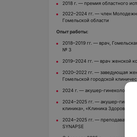
2018 г. — премия областного ис
2022–2024 гг. — член Молодежн
Гомельской области
Опыт работы:
2018–2019 гг. — врач, Гомельск
№ 3
2019–2024 гг. — врач женской к
2020–2022 гг. — заведующая жен
Гомельской городской клиничес
2024 г. — акушер-гинеколог, И
2024–2025 гг. — акушер-гинеко
клиника», «Клиника Здоровье»
2024–2025 гг. — преподаватель,
SYNAPSE