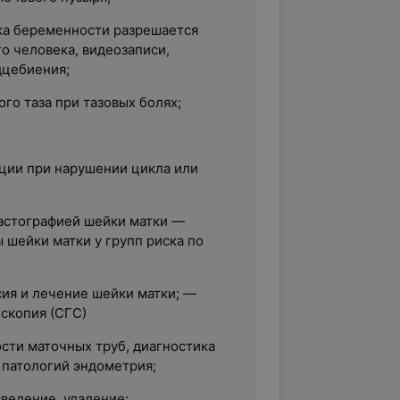
ка беременности разрешается
о человека, видеозаписи,
дцебиения;
го таза при тазовых болях;
ции при нарушении цикла или
астографией шейки матки —
 шейки матки у групп риска по
сия и лечение шейки матки; —
скопия (СГС)
сти маточных труб, диагностика
 патологий эндометрия;
ведение, удаление;