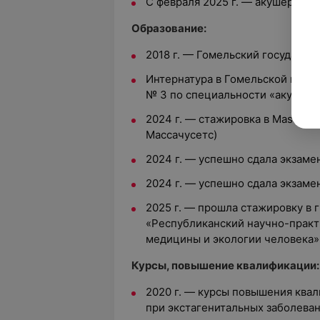
С февраля 2025 г. — акушер-ги
Образование:
2018 г. — Гомельский государс
Интернатура в Гомельской горо
№ 3 по специальности «акушерс
2024 г. — стажировка в Massachus
Массачусетс)
2024 г. — успешно сдала экзамен
2024 г. — успешно сдала экзамен
2025 г. — прошла стажировку в 
«Республиканский научно-прак
медицины и экологии человека»
Курсы, повышение квалификации:
2020 г. — курсы повышения ква
при экстагенитальных заболева