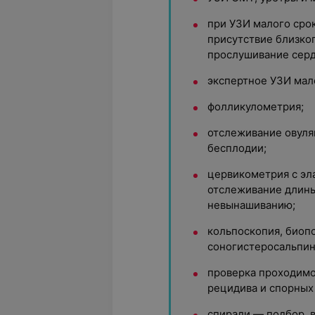
при УЗИ малого сро
присутствие близког
прослушивание сер
экспертное УЗИ мало
фолликулометрия;
отслеживание овуля
бесплодии;
цервикометрия с эл
отслеживание длины
невынашиванию;
кольпоскопия, биоп
соногистеросальпин
проверка проходимо
рецидива и спорных
спирали — подбор, в