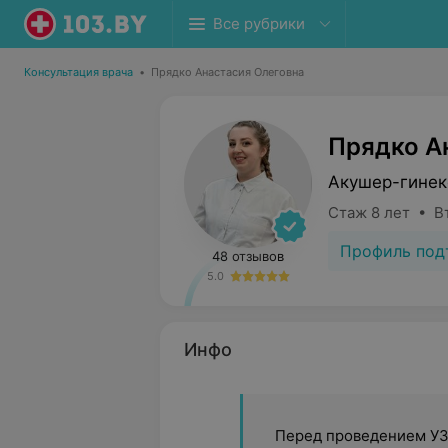
Все рубрики
Консультация врача
•
Прядко Анастасия Олеговна
Прядко А
Акушер-гинек
Стаж 8 лет • В
Профиль под
48 отзывов
5.0
Инфо
Перед проведением УЗИ