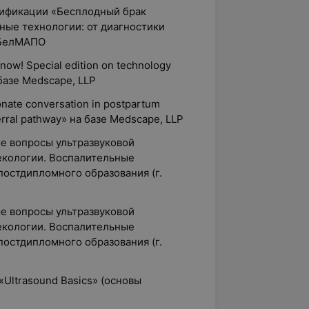
лификации «Бесплодный брак
ные технологии: от диагностики
 БелМАПО
ow! Special edition on technology
базе Medscape, LLP
ate conversation in postpartum
erral pathway» на базе Medscape, LLP
е вопросы ультразвуковой
екологии. Воспалительные
постдипломного образования (г.
е вопросы ультразвуковой
екологии. Воспалительные
постдипломного образования (г.
«Ultrasound Basics» (основы