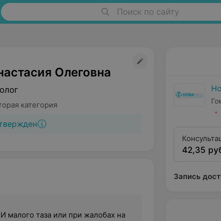
Поиск по сайту
настасия Олеговна
Н
олог
Го
торая категория
твержден
Консульта
42,35 ру
гинеколог
категории
одноразов
Запись дост
 малого таза или при жалобах на