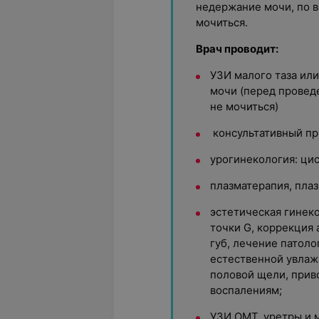
недержание мочи, по в
мочиться.
Врач проводит:
УЗИ малого таза ил
мочи (перед провед
не мочиться)
консультативный пр
урогинекология: ци
плазматерапия, плаз
эстетическая гинеко
точки G, коррекция
губ, лечение патоло
естественной увлаж
половой щели, прив
воспалениям;
УЗИ ОМТ, уретры и 