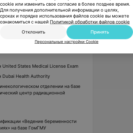
неколог, медицинский центр «Новамед»
cookie или изменить свое согласие в более позднее время.
Для получения дополнительной информации о целях,
сроках и порядке использования файлов cookie вы можете
ознакомиться с нашей
Политикой обработки файлов cookie
твенный медицинский университет
Отклонить
Принять
дской клинической больницы
тво и гинекология»
Персональные настройки Cookie
etts general hospital (Бостон,
 United States Medical License Exam
 Dubai Health Authority
гинекологическом отделении на базе
тический центр радиационной
лификации «Ведение беременности
ниях» на базе ГомГМУ