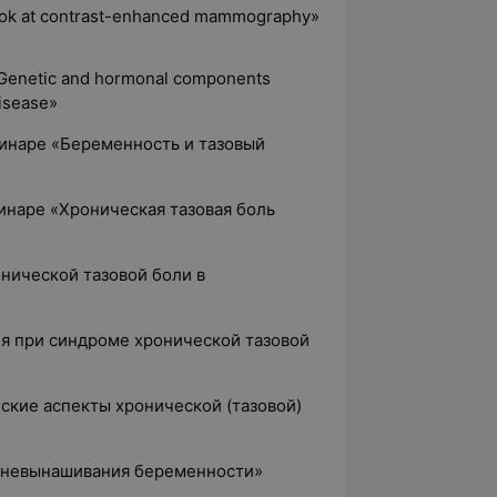
ook at contrast-enhanced mammography»
Genetic and hormonal components
disease»
минаре «Беременность и тазовый
минаре «Хроническая тазовая боль
нической тазовой боли в
ия при синдроме хронической тазовой
ские аспекты хронической (тазовой)
и невынашивания беременности»