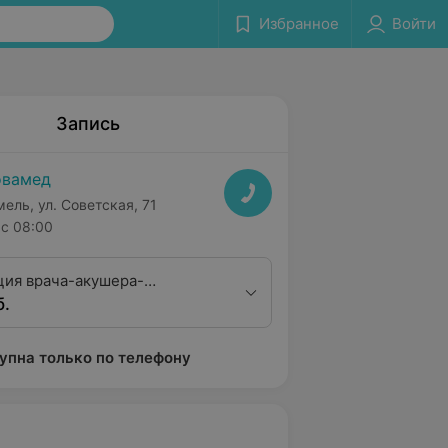
Избранное
Войти
Запись
овамед
мель, ул. Советская, 71
с 08:00
ция врача-акушера-
б.
а второй квалификационной
 без использования
ого инструмента
упна только по телефону