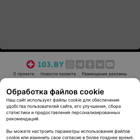
О проекте
Новости проекта
Размещение рекламы
Медицинский маркетинг
Публичный договор
Обработка файлов cookie
Пользовательское соглашение
Способы оплаты
Наш сайт использует файлы cookie для обеспечения
Вакансии
Партнеры
удобства пользователей сайта, его улучшения, сбора
Написать руководителю 103.by
статистики и предоставления персонализированных
Написать в поддержку
рекомендаций.
Персональные настройки cookie
Вы можете настроить параметры использования файлов
Обработка персональных данных
cookie или изменить свое согласие в более позднее время.