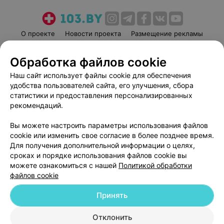
О проекте
Новости проекта
Размещение рекламы
Медицинский маркетинг
Публичный договор
Обработка файлов cookie
Пользовательское соглашение
Способы оплаты
Наш сайт использует файлы cookie для обеспечения
Вакансии
Партнеры
удобства пользователей сайта, его улучшения, сбора
Написать руководителю 103.by
статистики и предоставления персонализированных
Написать в поддержку
рекомендаций.
Персональные настройки cookie
Вы можете настроить параметры использования файлов
Обработка персональных данных
cookie или изменить свое согласие в более позднее время.
Для получения дополнительной информации о целях,
сроках и порядке использования файлов cookie вы
можете ознакомиться с нашей
Политикой обработки
файлов cookie
Принять
© 2026 ООО «Артокс Лаб», УНП 191700409
| 220012, Республика Беларусь,
г. Минск, улица Толбухина, 2, пом. 16 | help@103.by
Отклонить