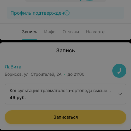
Профиль подтвержден
Запись
Инфо
Отзывы
На карте
Запись
ЛаВита
Борисов, ул. Строителей, 2А
до 21:00
Консультация травматолога-ортопеда высшей
квалификационной категории
49 руб.
Записаться