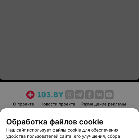
О проекте
Новости проекта
Размещение рекламы
Медицинский маркетинг
Публичный договор
Обработка файлов cookie
Пользовательское соглашение
Способы оплаты
Наш сайт использует файлы cookie для обеспечения
Вакансии
Партнеры
удобства пользователей сайта, его улучшения, сбора
Написать руководителю 103.by