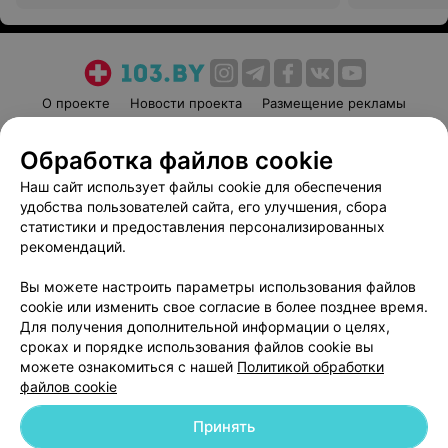
О проекте
Новости проекта
Размещение рекламы
Медицинский маркетинг
Публичный договор
Обработка файлов cookie
Пользовательское соглашение
Способы оплаты
Наш сайт использует файлы cookie для обеспечения
Вакансии
Партнеры
удобства пользователей сайта, его улучшения, сбора
Написать руководителю 103.by
статистики и предоставления персонализированных
Написать в поддержку
рекомендаций.
Персональные настройки cookie
Вы можете настроить параметры использования файлов
Обработка персональных данных
cookie или изменить свое согласие в более позднее время.
Для получения дополнительной информации о целях,
сроках и порядке использования файлов cookie вы
можете ознакомиться с нашей
Политикой обработки
файлов cookie
Принять
© 2026 ООО «Артокс Лаб», УНП 191700409
| 220012, Республика Беларусь,