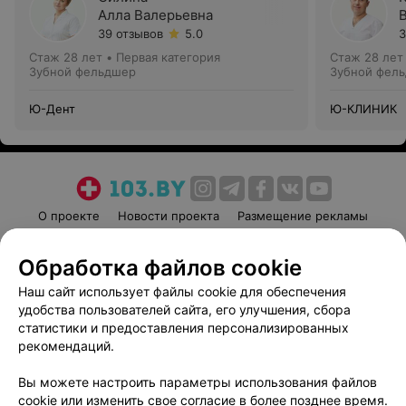
Алла Валерьевна
39 отзывов
5.0
3
Стаж 28 лет
•
Первая категория
Стаж 28 лет
Зубной фельдшер
Зубной фел
Ю-Дент
Ю-КЛИНИК
О проекте
Новости проекта
Размещение рекламы
Медицинский маркетинг
Публичный договор
Обработка файлов cookie
Пользовательское соглашение
Способы оплаты
Наш сайт использует файлы cookie для обеспечения
Вакансии
Партнеры
удобства пользователей сайта, его улучшения, сбора
Написать руководителю 103.by
статистики и предоставления персонализированных
Написать в поддержку
рекомендаций.
Персональные настройки cookie
Вы можете настроить параметры использования файлов
Обработка персональных данных
cookie или изменить свое согласие в более позднее время.