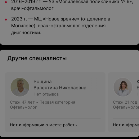
2016−2019 гг. — УЗ «Могилевская поликлиника № 6»,
врач-офтальмолог.
2023 г. — МЦ «Новое зрение» (отделение в
Могилеве), врач-офтальмолог отделения
диагностики.
Другие специалисты
Рощина
Валентина Николаевна
Нет отзывов
Н
Стаж 47 лет
•
Первая категория
Стаж 21 год
Офтальмолог
Офтальмоло
Нет информации о месте работы
Нет информа