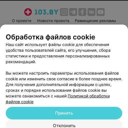
О проекте
Новости проекта
Размещение рекламы
Медицинский маркетинг
Публичный договор
Обработка файлов cookie
Пользовательское соглашение
Способы оплаты
Наш сайт использует файлы cookie для обеспечения
Вакансии
Партнеры
удобства пользователей сайта, его улучшения, сбора
Написать руководителю 103.by
статистики и предоставления персонализированных
Написать в поддержку
рекомендаций.
Персональные настройки cookie
Вы можете настроить параметры использования файлов
Обработка персональных данных
cookie или изменить свое согласие в более позднее время.
Для получения дополнительной информации о целях,
сроках и порядке использования файлов cookie вы
можете ознакомиться с нашей
Политикой обработки
файлов cookie
Принять
© 2026 ООО «Артокс Лаб», УНП 191700409
| 220012, Республика Беларусь,
г. Минск, улица Толбухина, 2, пом. 16 | help@103.by
Отклонить