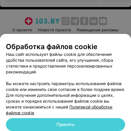
О проекте
Новости проекта
Размещение рекламы
Медицинский маркетинг
Публичный договор
Обработка файлов cookie
Пользовательское соглашение
Способы оплаты
Наш сайт использует файлы cookie для обеспечения
Вакансии
Партнеры
удобства пользователей сайта, его улучшения, сбора
Написать руководителю 103.by
статистики и предоставления персонализированных
Написать в поддержку
рекомендаций.
Персональные настройки cookie
Вы можете настроить параметры использования файлов
Обработка персональных данных
cookie или изменить свое согласие в более позднее время.
Для получения дополнительной информации о целях,
сроках и порядке использования файлов cookie вы
можете ознакомиться с нашей
Политикой обработки
файлов cookie
Принять
© 2026 ООО «Артокс Лаб», УНП 191700409
| 220012, Республика Беларусь,