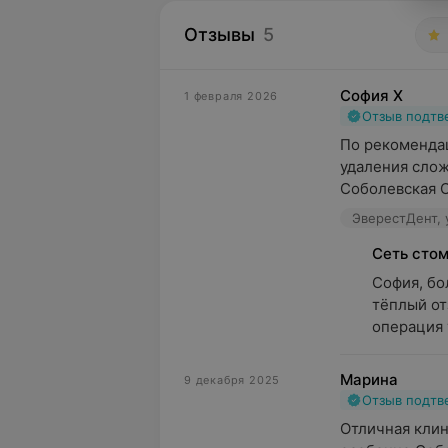
Отзывы
5
София Х
1 февраля 2026
Отзыв подт
По рекомендац
удаления слож
Соболевская О
ЭверестДент, 
Сеть сто
София, бо
тёплый от
операция 
Марина
9 декабря 2025
Отзыв подт
Отличная клин