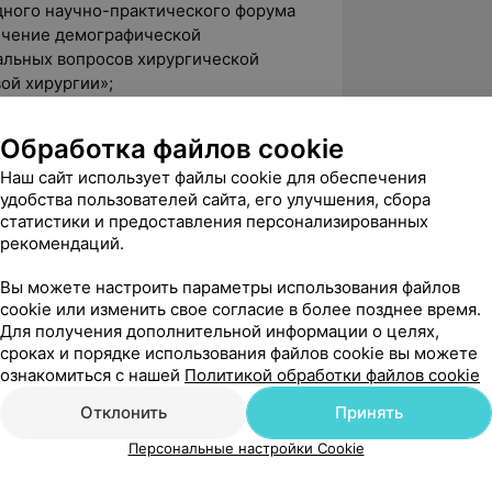
дного научно-практического форума
ечение демографической
альных вопросов хирургической
ой хирургии»;
 научно-практического семинара
Обработка файлов cookie
ию гнойно-воспалительных
области на поликлиническом и
Наш сайт использует файлы cookie для обеспечения
удобства пользователей сайта, его улучшения, сбора
статистики и предоставления персонализированных
рекомендаций.
лог-интерн УЗ «Могилевская областная
Вы можете настроить параметры использования файлов
cookie или изменить свое согласие в более позднее время.
»;
Для получения дополнительной информации о целях,
лог-хирург УЗ «36-я городская
сроках и порядке использования файлов cookie вы можете
ознакомиться с нашей
Политикой обработки файлов cookie
ирург-имплантолог сети клиник
Отклонить
Принять
Персональные настройки Cookie