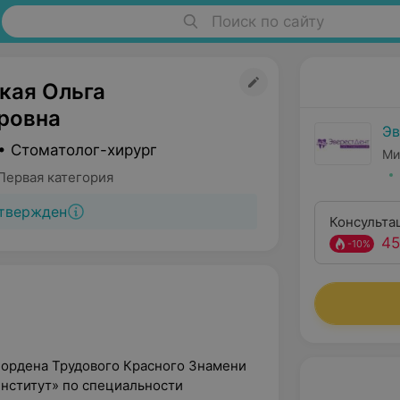
Поиск по сайту
кая Ольга
ровна
Эв
• Стоматолог-хирург
Ми
Первая категория
твержден
Консульта
45
-10%
 ордена Трудового Красного Знамени
нститут» по специальности