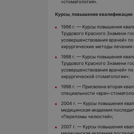
«стоматология».
Курсы, повышение квалификации
1996 г. — Курсы повышения ква
Трудового Красного Знамени го
усовершенствования врачей» по
хирургические методы лечения 
1998 г. — Курсы повышения ква
Трудового Красного Знамени го
усовершенствования врачей» п
хирургической стоматологии»;
1998 г. — Присвоена вторая ква
специальности «врач-стоматоло
2004 г. — Курсы повышения ква
медицинская академия последи
«Переломы челюстей»;
2007 г. — Курсы повышения ква
медицинская академия последи