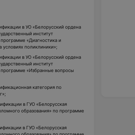
лификации в УО «Белорусский ордена
сударственный институт
 программе «Диагностика и
в условиях поликлиники»;
лификации в УО «Белорусский ордена
сударственный институт
о программе «Избранные вопросы
лификационная категория по
г»;
лификации в ГУО «Белорусская
пломного образования» по программе
лификации в ГУО «Белорусская
пломного образования» по программе