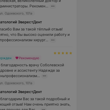
левская, великолепный доктор и 
министраторы. Рекомен...
ул. Одоевского, 101а
матологий ЭверестДент
пасибо Вам за такой тёплый отзыв! 
ятно, что Вы высоко оценили работу и 
профессионализм хирург...
вержден
Рекомендую
 благодарность врачу Соболевской 
дровне и ассистенту Надежде за 
ньпрофессионализм...
ул. Одоевского, 101а
матологий ЭверестДент
 благодарим Вас за такой подробный и 
ющий отзыв! Нам очень приятно знать, 
ие прошло для Вас ...