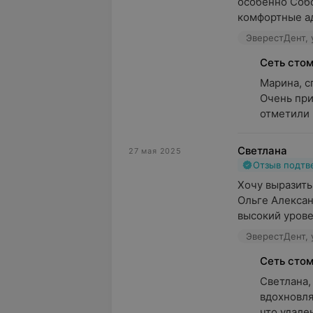
особенно Собо
комфортные ад
ЭверестДент, 
Сеть сто
Марина, с
Очень при
отметили 
Светлана
27 мая 2025
Отзыв подт
Хочу выразить
Ольге Алексан
высокий урове
ЭверестДент, 
Сеть сто
Светлана,
вдохновля
что удален