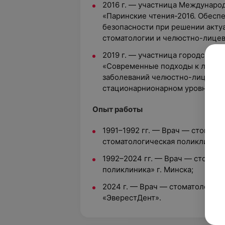
2016 г. — участница Междунаро
«Паринские чтения-2016. Обесп
безопасности при решении акту
стоматологии и челюстно-лицев
2019 г. — участница городского
«Современные подходы к лечен
заболеваний челюстно-лицевой 
стационарн
ионарном уровне».
Опыт работы
1991–1992 гг. — Врач — стомато
стоматологическая поликлиника
1992–2024 гг. — Врач — стомато
поликлиника» г. Минска;
2024 г. — Врач — стоматолог-х
«ЭверестДент».