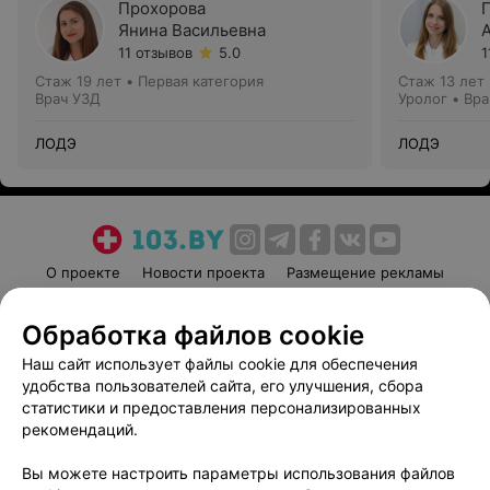
Прохорова
Янина Васильевна
11 отзывов
5.0
1
Стаж 19 лет
•
Первая категория
Стаж 13 лет
Врач УЗД
Уролог • Вр
ЛОДЭ
ЛОДЭ
О проекте
Новости проекта
Размещение рекламы
Медицинский маркетинг
Публичный договор
Обработка файлов cookie
Пользовательское соглашение
Способы оплаты
Наш сайт использует файлы cookie для обеспечения
Вакансии
Партнеры
удобства пользователей сайта, его улучшения, сбора
Написать руководителю 103.by
статистики и предоставления персонализированных
Написать в поддержку
рекомендаций.
Персональные настройки cookie
Вы можете настроить параметры использования файлов
Обработка персональных данных