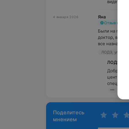
видеть, чт
Яна
4 января 2026
Отзыв подт
Были на приём
доктор, внима
все назначени
ЛОДЭ, ул. Лени
ЛОДЭ
Добрый де
центра и 
специалис
Поделитесь
мнением