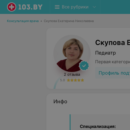
Все рубрики
Консультация врача
•
Скупова Екатерина Николаевна
Скупова 
Педиатр
Первая категор
Профиль под
2 отзыва
5.0
Инфо
Специализация: