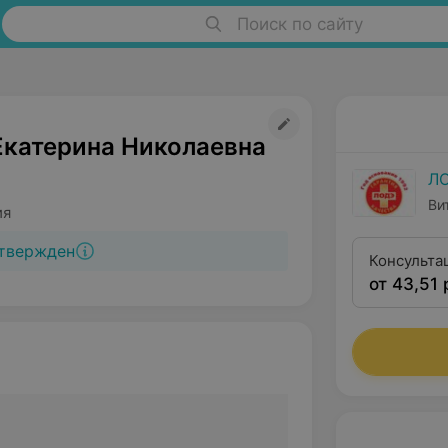
Поиск по сайту
Екатерина Николаевна
Л
Ви
ия
твержден
Консульта
от 43,51 