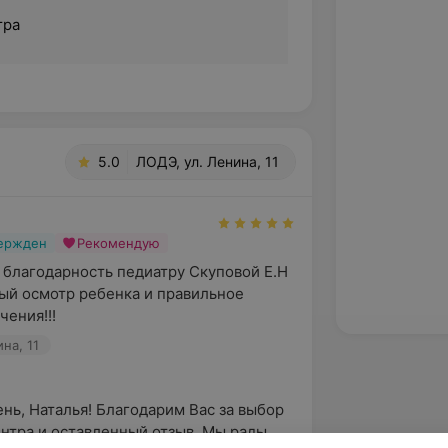
тра
5.0
ЛОДЭ, ул. Ленина, 11
вержден
Рекомендую
 благодарность педиатру Скуповой Е.Н 
ый осмотр ребенка и правильное 
чения!!!
на, 11
нь, Наталья! Благодарим Вас за выбор 
нтра и оставленный отзыв. Мы рады 