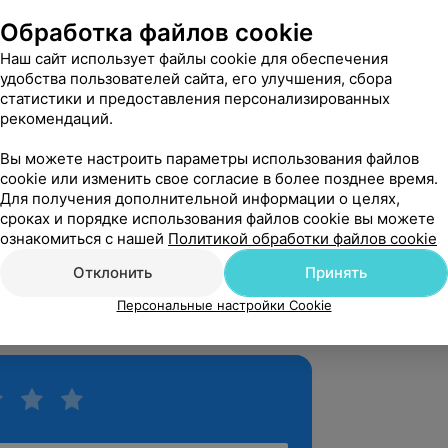
о прием оставил у Вас...
Обработка файлов cookie
Наш сайт использует файлы cookie для обеспечения
удобства пользователей сайта, его улучшения, сбора
вержден
статистики и предоставления персонализированных
е у Скуповой Е. Н.Великолепный 
рекомендаций.
тельно посмотрела ребёнка, сделала 
я. Очень хороши...
Вы можете настроить параметры использования файлов
cookie или изменить свое согласие в более позднее время.
на, 11
Для получения дополнительной информации о целях,
сроках и порядке использования файлов cookie вы можете
ознакомиться с нашей
Политикой обработки файлов cookie
нь, Яна! Спасибо за выбор нашего 
оставленный отзыв о работе 
Отклонить
Принять
та. Рады видеть, что были Вам пол...
Персональные настройки Cookie