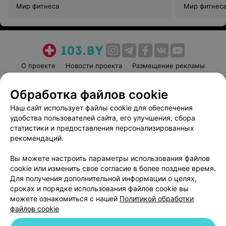
Мир фитнеса
Мир фитнес
О проекте
Новости проекта
Размещение рекламы
Медицинский маркетинг
Публичный договор
Обработка файлов cookie
Пользовательское соглашение
Способы оплаты
Наш сайт использует файлы cookie для обеспечения
Вакансии
Партнеры
удобства пользователей сайта, его улучшения, сбора
Написать руководителю 103.by
статистики и предоставления персонализированных
Написать в поддержку
рекомендаций.
Персональные настройки cookie
Вы можете настроить параметры использования файлов
Обработка персональных данных
cookie или изменить свое согласие в более позднее время.
Для получения дополнительной информации о целях,
сроках и порядке использования файлов cookie вы
можете ознакомиться с нашей
Политикой обработки
файлов cookie