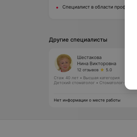
Специалист в области професси
Другие специалисты
Шестакова
Нина Викторовна
12 отзывов
5.0
Стаж 40 лет
•
Высшая категория
Детский стоматолог • Стоматолог-терап
Нет информации о месте работы