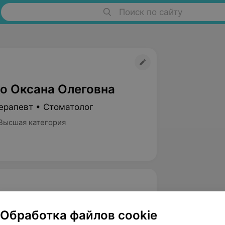
Поиск по сайту
о Оксана Олеговна
ерапевт • Стоматолог
Высшая категория
сшей квалификационной категории.
Обработка файлов cookie
.