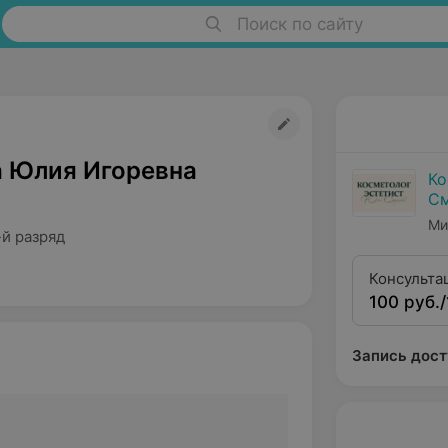
Поиск по сайту
 Юлия Игоревна
Ко
С
Ми
-й разряд
Консульта
100 руб./
Запись дост