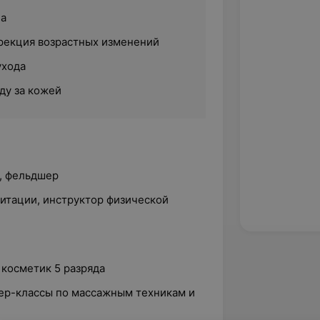
ца
рекция возрастных изменений
ухода
ду за кожей
, фельдшер
литации, инструктор физической
 косметик 5 разряда
ер-классы по массажным техникам и