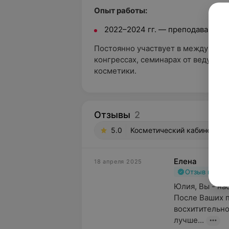
Опыт работы:
2022–2024 гг. — преподавание в
Постоянно участвует в международ
конгрессах, семинарах от ведущи
косметики.
Отзывы
2
5.0
Косметический кабинет Юли
Елена
18 апреля 2025
Отзыв подт
Юлия, Вы - на
После Ваших п
восхитительно
лучше...