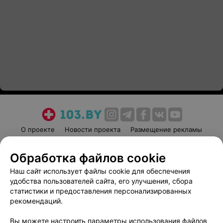
О проекте
Новости проекта
Размещение рекламы
Медицинский маркетинг
Публичный договор
Обработка файлов cookie
Пользовательское соглашение
Способы оплаты
Наш сайт использует файлы cookie для обеспечения
Вакансии
Партнеры
удобства пользователей сайта, его улучшения, сбора
Написать руководителю 103.by
статистики и предоставления персонализированных
Написать в поддержку
рекомендаций.
Персональные настройки cookie
Вы можете настроить параметры использования файлов