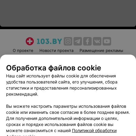
О проекте
Новости проекта
Размещение рекламы
Медицинский маркетинг
Публичный договор
Обработка файлов cookie
Пользовательское соглашение
Способы оплаты
Наш сайт использует файлы cookie для обеспечения
Вакансии
Партнеры
удобства пользователей сайта, его улучшения, сбора
Написать руководителю 103.by
статистики и предоставления персонализированных
Написать в поддержку
рекомендаций.
Персональные настройки cookie
Вы можете настроить параметры использования файлов
Обработка персональных данных
cookie или изменить свое согласие в более позднее время.
Для получения дополнительной информации о целях,
сроках и порядке использования файлов cookie вы
можете ознакомиться с нашей
Политикой обработки