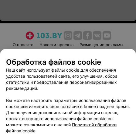
О проекте
Новости проекта
Размещение рекламы
Медицинский маркетинг
Публичный договор
Обработка файлов cookie
Пользовательское соглашение
Способы оплаты
Наш сайт использует файлы cookie для обеспечения
Вакансии
Партнеры
удобства пользователей сайта, его улучшения, сбора
Написать руководителю 103.by
статистики и предоставления персонализированных
Написать в поддержку
рекомендаций.
Персональные настройки cookie
Вы можете настроить параметры использования файлов
Обработка персональных данных
cookie или изменить свое согласие в более позднее время.
Для получения дополнительной информации о целях,
сроках и порядке использования файлов cookie вы
можете ознакомиться с нашей
Политикой обработки
файлов cookie