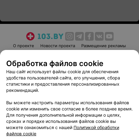
О проекте
Новости проекта
Размещение рекламы
Медицинский маркетинг
Публичный договор
Обработка файлов cookie
Пользовательское соглашение
Способы оплаты
Наш сайт использует файлы cookie для обеспечения
Вакансии
Партнеры
удобства пользователей сайта, его улучшения, сбора
Написать руководителю 103.by
статистики и предоставления персонализированных
Написать в поддержку
рекомендаций.
Персональные настройки cookie
Вы можете настроить параметры использования файлов
Обработка персональных данных
cookie или изменить свое согласие в более позднее время.
Для получения дополнительной информации о целях,
сроках и порядке использования файлов cookie вы
можете ознакомиться с нашей
Политикой обработки
файлов cookie