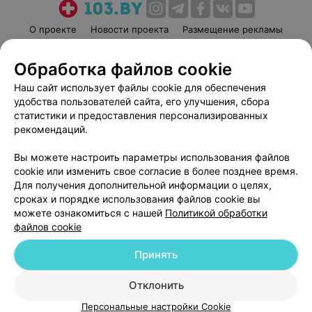
О проекте
Новости проекта
Размещение рекламы
Медицинский маркетинг
Публичный договор
Обработка файлов cookie
Пользовательское соглашение
Способы оплаты
Наш сайт использует файлы cookie для обеспечения
Вакансии
Партнеры
удобства пользователей сайта, его улучшения, сбора
Написать руководителю 103.by
статистики и предоставления персонализированных
Написать в поддержку
рекомендаций.
Персональные настройки cookie
Вы можете настроить параметры использования файлов
Обработка персональных данных
cookie или изменить свое согласие в более позднее время.
Для получения дополнительной информации о целях,
сроках и порядке использования файлов cookie вы
можете ознакомиться с нашей
Политикой обработки
файлов cookie
Принять
© 2026 ООО «Артокс Лаб», УНП 191700409
| 220012, Республика Беларусь,
г. Минск, улица Толбухина, 2, пом. 16 | help@103.by
Отклонить
Служба поддержки
+375 291212755
Персональные настройки Cookie