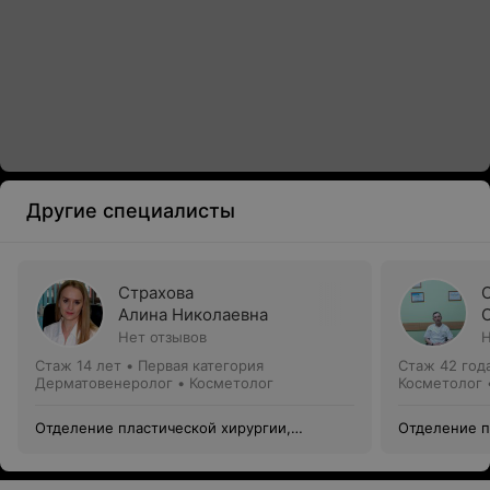
Другие специалисты
Страхова
Алина Николаевна
Нет отзывов
Н
Стаж 14 лет
•
Первая категория
Стаж 42 год
Дерматовенеролог • Косметолог
Косметолог 
Отделение пластической хирургии,
Отделение п
медицинской косметологии и гинекологии
медицинской
ГУП «Лечебно-консультативная
ГУП «Лечебн
поликлиника».
поликлиника