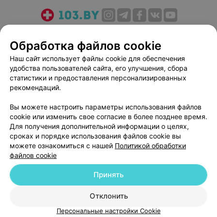
О проекте
Новости проекта
Размещение рекламы
Обработка файлов cookie
Медицинский маркетинг
Публичный договор
Пользовательское соглашение
Способы оплаты
Наш сайт использует файлы cookie для обеспечения
удобства пользователей сайта, его улучшения, сбора
Вакансии
Партнеры
статистики и предоставления персонализированных
Написать руководителю 103.by
рекомендаций.
Написать в поддержку
Вы можете настроить параметры использования файлов
Персональные настройки cookie
cookie или изменить свое согласие в более позднее время.
Обработка персональных данных
Для получения дополнительной информации о целях,
сроках и порядке использования файлов cookie вы
можете ознакомиться с нашей
Политикой обработки
файлов cookie
Принять
© 2026 ООО «Артокс Лаб», УНП 191700409
| 220012, Республика Беларусь,
Отклонить
г. Минск, улица Толбухина, 2, пом. 16 | help@103.by
Персональные настройки Cookie