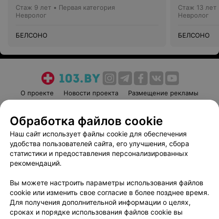
Стаж 9 лет
•
Первая категория
Стаж 13 лет
Невролог
Невролог
БЕЛСОНО
БЕЛСОНО
О проекте
Новости проекта
Размещение рекламы
Медицинский маркетинг
Публичный договор
Обработка файлов cookie
Пользовательское соглашение
Способы оплаты
Наш сайт использует файлы cookie для обеспечения
Вакансии
Партнеры
удобства пользователей сайта, его улучшения, сбора
Написать руководителю 103.by
статистики и предоставления персонализированных
Написать в поддержку
рекомендаций.
Персональные настройки cookie
Вы можете настроить параметры использования файлов
Обработка персональных данных
cookie или изменить свое согласие в более позднее время.
Для получения дополнительной информации о целях,
сроках и порядке использования файлов cookie вы