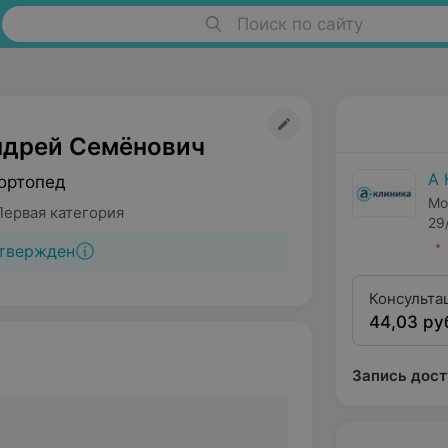
Поиск по сайту
ндрей Семёнович
А 
ортопед
Мо
Первая категория
29
твержден
Консульта
44,03 ру
ортопеда 
категории
Запись дост