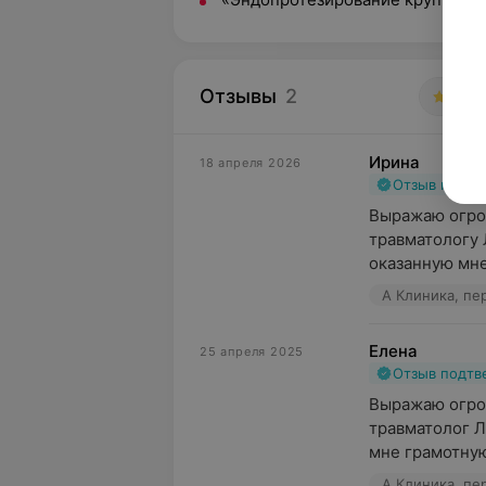
Отзывы
2
5.0
Ирина
18 апреля 2026
Отзыв подт
Выражаю огро
травматологу 
оказанную мне
А Клиника, пе
Елена
25 апреля 2025
Отзыв подт
Выражаю огро
травматолог Л
мне грамотную
А Клиника, пе