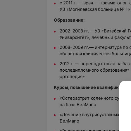
с 2011 г. — врач — травматолог
УЗ «Могилевская больница № 1»
Образование:
2002–2008 гг.— УЗ «Витебский 
Университет», лечебный факуль
2008–2009 гг.— интернатура по 
областная клиническая больниц
2012 г. — переподготовка на ба
последипломного образования» 
ортопедия»
Курсы, повышение квалификации:
«Остеоартрит коленного сустав
на базе БелМапо
«Лечение внутрисуставных и ок
БелМапо
«Эндопротезирование крупных с