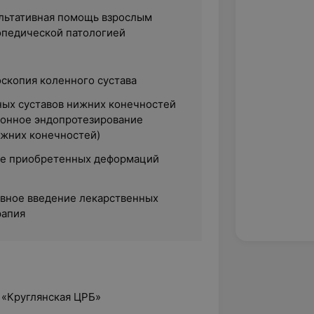
ультативная помощь взрослым
опедической патологией
оскопия коленного сустава
ных суставов нижних конечностей
ионное эндопротезирование
ижних конечностей)
ие приобретенных деформаций
твное введение лекарственных
рапия
З «Круглянская ЦРБ»