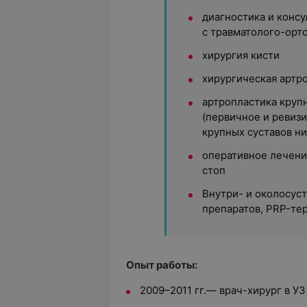
диагностика и конс
с травматолого-орт
хирургия кисти
хирургическая артр
артропластика круп
(первичное и ревиз
крупных суставов н
оперативное лечен
стоп
Внутри- и околосус
препаратов, PRP-те
Опыт работы:
2009–2011 гг.— врач-хирург в У