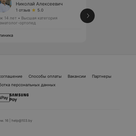
Николай Алексеевич
Алекс
1 отзыв
5.0
Нет от
ж 14 лет
•
Высшая категория
Стаж 13 лет
•
Перв
вматолог-ортопед
Травматолог-орто
линика
А Клиника
соглашение
Способы оплаты
Вакансии
Партнеры
ботка персональных данных
ом. 16 | help@103.by