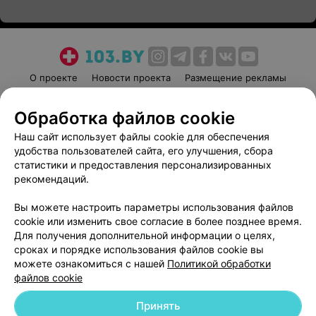
О проекте
Новости проекта
Размещение рекламы
Медицинский маркетинг
Публичный договор
Обработка файлов cookie
Пользовательское соглашение
Способы оплаты
Наш сайт использует файлы cookie для обеспечения
Вакансии
Партнеры
удобства пользователей сайта, его улучшения, сбора
Написать руководителю 103.by
статистики и предоставления персонализированных
Написать в поддержку
рекомендаций.
Персональные настройки cookie
Вы можете настроить параметры использования файлов
Обработка персональных данных
cookie или изменить свое согласие в более позднее время.
Для получения дополнительной информации о целях,
сроках и порядке использования файлов cookie вы
можете ознакомиться с нашей
Политикой обработки
файлов cookie
Принять
© 2026 ООО «Артокс Лаб», УНП 191700409
| 220012, Республика Беларусь,