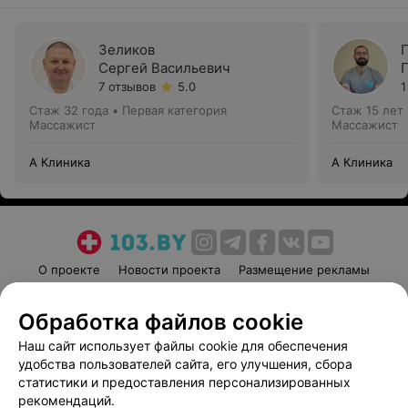
Зеликов
Г
Сергей Васильевич
7 отзывов
5.0
1
Стаж 32 года
•
Первая категория
Стаж 15 лет
Массажист
Массажист
А Клиника
А Клиника
О проекте
Новости проекта
Размещение рекламы
Медицинский маркетинг
Публичный договор
Обработка файлов cookie
Пользовательское соглашение
Способы оплаты
Наш сайт использует файлы cookie для обеспечения
Вакансии
Партнеры
удобства пользователей сайта, его улучшения, сбора
Написать руководителю 103.by
статистики и предоставления персонализированных
Написать в поддержку
рекомендаций.