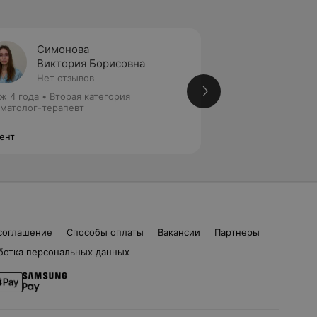
Симонова
Лопат
Виктория Борисовна
Юлия 
Нет отзывов
2 отзы
ж 4 года
•
Вторая категория
Стаж 16 лет
•
Перв
матолог-терапевт
Стоматолог-терап
ент
А Дент
соглашение
Способы оплаты
Вакансии
Партнеры
ботка персональных данных