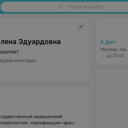
Поиск по сайту
Елена Эдуардовна
А Дент
Могилев, пер
ерапевт
до 20:00
Первая категория
государственный медицинский
томатология», квалификация «врач-