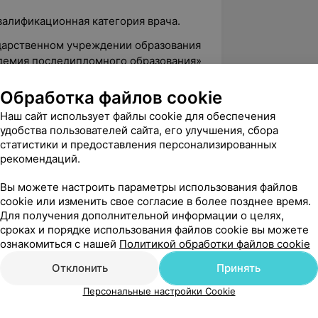
квалификационная категория врача.
ударственном учреждении образования
демия последипломного образования»
екты современной эндодонтии», 80 уч.
Обработка файлов cookie
итуте повышения квалификации и
Наш сайт использует файлы cookie для обеспечения
удобства пользователей сайта, его улучшения, сбора
хра-нения учреждения образования
статистики и предоставления персонализированных
медицинский университет» по
рекомендаций.
донтия с применением КЛКТ и
Вы можете настроить параметры использования файлов
cookie или изменить свое согласие в более позднее время.
Для получения дополнительной информации о целях,
сроках и порядке использования файлов cookie вы можете
тологическая поликлиника № 2» г.
ознакомиться с нашей
Политикой обработки файлов cookie
оматолог-терапевт
Отклонить
Принять
Стоматология Классик» г. Могилев,
терапевт
Персональные настройки Cookie
левская поликлиника № 6», должность: