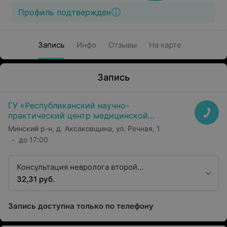
Профиль подтвержден
Запись
Инфо
Отзывы
На карте
Запись
ГУ «Республиканский научно-
практический центр медицинской
экспертизы и реабилитаци»
Минский р-н, д. Аксаковщина, ул. Речная, 1
до 17:00
Консультация невролога второй
квалификационной категории
32,31 руб.
Запись доступна только по телефону