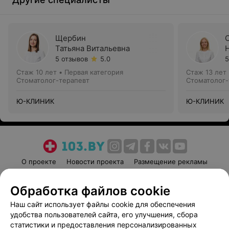
Щербин
Татьяна Витальевна
5 отзывов
5.0
5
Стаж 10 лет
•
Первая категория
Стаж 13 лет
Стоматолог-терапевт
Стоматолог-
Ю-КЛИНИК
Ю-КЛИНИК
О проекте
Новости проекта
Размещение рекламы
Медицинский маркетинг
Публичный договор
Обработка файлов cookie
Пользовательское соглашение
Способы оплаты
Наш сайт использует файлы cookie для обеспечения
Вакансии
Партнеры
удобства пользователей сайта, его улучшения, сбора
Написать руководителю 103.by
статистики и предоставления персонализированных