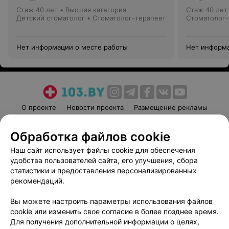
Стаж 40 лет
•
Высшая категория
Стаж 40 лет
Детский стоматолог • Стоматолог-терапевт
Стоматолог-
Нет информации о месте работы
Нет информа
О проекте
Новости проекта
Размещение рекламы
Медицинский маркетинг
Публичный договор
Обработка файлов cookie
Пользовательское соглашение
Способы оплаты
Наш сайт использует файлы cookie для обеспечения
Вакансии
Партнеры
удобства пользователей сайта, его улучшения, сбора
Написать руководителю 103.by
статистики и предоставления персонализированных
Написать в поддержку
рекомендаций.
Персональные настройки cookie
Вы можете настроить параметры использования файлов
Обработка персональных данных
cookie или изменить свое согласие в более позднее время.
Для получения дополнительной информации о целях,