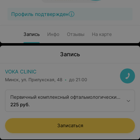
Профиль подтвержден
Запись
Инфо
Отзывы
На карте
Запись
VOKA CLINIC
Минск, ул. Прилукская, 48
до 21:00
Первичный комплексный офтальмологический
осмотр ПЛЮС с консультацией профессора
225 руб.
Н.И.Позняка
Записаться