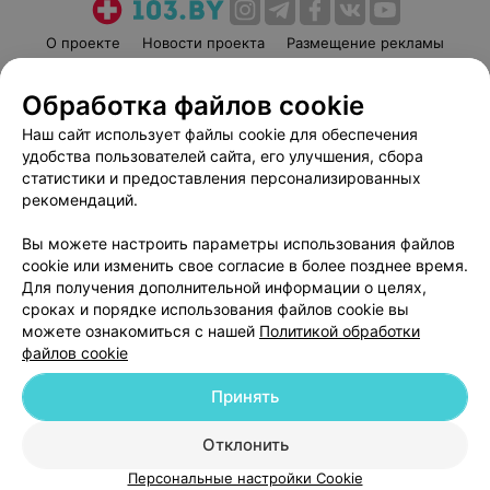
О проекте
Новости проекта
Размещение рекламы
Медицинский маркетинг
Публичный договор
Обработка файлов cookie
Пользовательское соглашение
Способы оплаты
Наш сайт использует файлы cookie для обеспечения
Вакансии
Партнеры
удобства пользователей сайта, его улучшения, сбора
Написать руководителю 103.by
статистики и предоставления персонализированных
Написать в поддержку
рекомендаций.
Персональные настройки cookie
Вы можете настроить параметры использования файлов
Обработка персональных данных
cookie или изменить свое согласие в более позднее время.
Для получения дополнительной информации о целях,
сроках и порядке использования файлов cookie вы
можете ознакомиться с нашей
Политикой обработки
файлов cookie
Принять
© 2026 ООО «Артокс Лаб», УНП 191700409
| 220012, Республика Беларусь,
г. Минск, улица Толбухина, 2, пом. 16 | help@103.by
Отклонить
Служба поддержки
+375 291212755
Персональные настройки Cookie