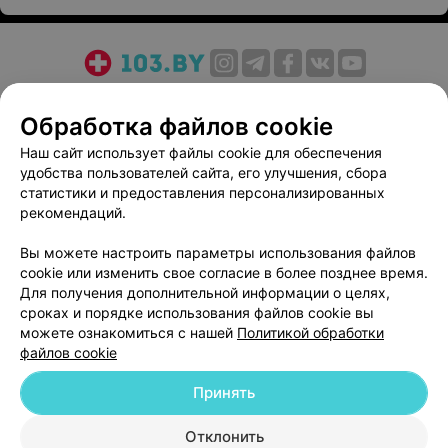
О проекте
Новости проекта
Размещение рекламы
Обработка файлов cookie
Медицинский маркетинг
Публичный договор
Пользовательское соглашение
Способы оплаты
Наш сайт использует файлы cookie для обеспечения
удобства пользователей сайта, его улучшения, сбора
Вакансии
Партнеры
статистики и предоставления персонализированных
Написать руководителю 103.by
рекомендаций.
Написать в поддержку
Вы можете настроить параметры использования файлов
Персональные настройки cookie
cookie или изменить свое согласие в более позднее время.
Обработка персональных данных
Для получения дополнительной информации о целях,
сроках и порядке использования файлов cookie вы
можете ознакомиться с нашей
Политикой обработки
файлов cookie
Принять
© 2026 ООО «Артокс Лаб», УНП 191700409
| 220012, Республика Беларусь,
Отклонить