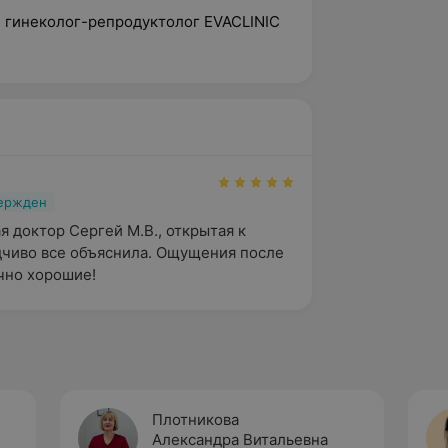
г, гинеколог-репродуктолог
EVACLINIC
вержден
 доктор Сергей М.В., открытая к 
дчиво все объяснила. Ощущения после 
чно хорошие!
Плотникова
Александра Витальевна