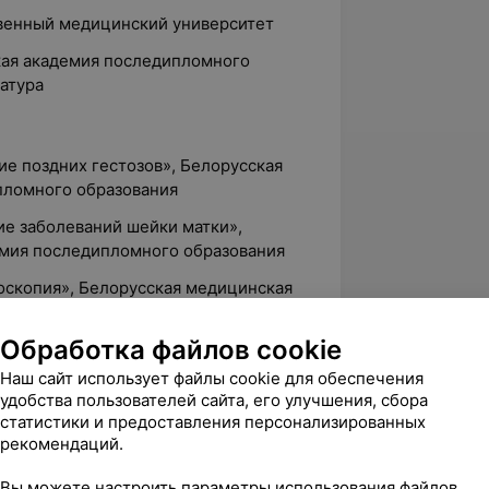
твенный медицинский университет
ская академия последипломного
атура
ие поздних гестозов», Белорусская
пломного образования
ние заболеваний шейки матки»,
емия последипломного образования
доскопия», Белорусская медицинская
азования
Обработка файлов cookie
тика и компьютерные технологии»,
емия последипломного образования
Наш сайт использует файлы cookie для обеспечения
удобства пользователей сайта, его улучшения, сбора
логия», Белорусская медицинская
статистики и предоставления персонализированных
азования
рекомендаций.
дравоохранением в Республике
Вы можете настроить параметры использования файлов