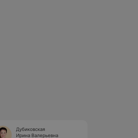
Дубиковская
Дубро
Ирина Валерьевна
Виоле