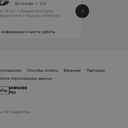
82 отзыва
5.0
121 отз
ж 18 лет
•
Первая категория
Стаж 19 лет
•
Перв
родуктолог • Акушер-гинеколог
Гинеколог • Акуше
 информации о месте работы
Нет информации о
соглашение
Способы оплаты
Вакансии
Партнеры
ботка персональных данных
ом. 16 | help@103.by