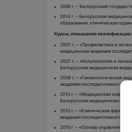
2006 г. – Белорусский государс
2014 г. – Белорусская медицин
образования, клиническая ордин
Курсы, повышение квалификации:
2007 г. – «Профилактика и лечен
медицинская академия последи
2007 г. – «Кольпоскопия и лече
Белорусская медицинская акад
2008 г. – «Гинекологическая эн
академия последипломного обр
2010 г. – «Медицинская информа
Белорусская медицинская акад
2010 г. – «Клиническая фармако
академия последипломного обр
2010 г. – «Основы управления з