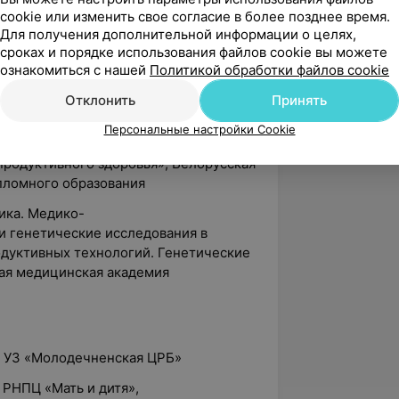
нская академия последипломного
cookie или изменить свое согласие в более позднее время.
Для получения дополнительной информации о целях,
сроках и порядке использования файлов cookie вы можете
ого и мужского бесплодия», Первый
ознакомиться с нашей
Политикой обработки файлов cookie
едицинский университет имени
Отклонить
Принять
озирование и профилактика
Персональные настройки Cookie
 и родоразрешения в современном
продуктивного здоровья», Белорусская
пломного образования
тика. Медико-
и генетические исследования в
дуктивных технологий. Генетические
ая медицинская академия
г, УЗ «Молодечненская ЦРБ»
, РНПЦ «Мать и дитя»,