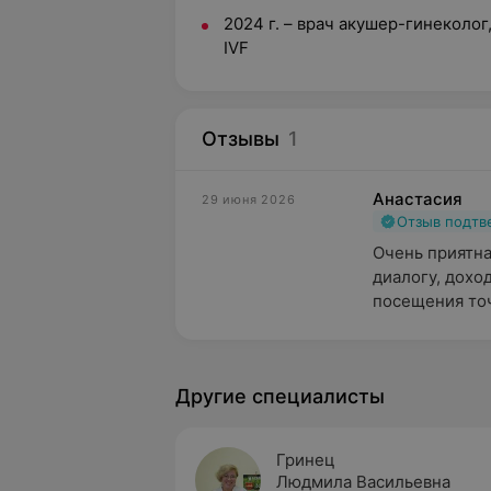
2024 г. – врач акушер-гинеколо
IVF
Отзывы
1
Анастасия
29 июня 2026
Отзыв подт
Очень приятная
диалогу, дохо
посещения то
Другие специалисты
Гринец
Людмила Васильевна