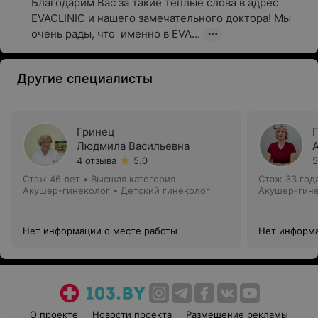
Благодарим Вас за такие теплые слова в адрес 
EVACLINIC и нашего замечательного доктора! Мы 
очень рады, что  именно в EVA...
Другие специалисты
Гринец
Людмила Васильевна
4 отзыва
5.0
5
Стаж 46 лет
•
Высшая категория
Стаж 33 год
Акушер-гинеколог • Детский гинеколог
Акушер-гин
Нет информации о месте работы
Нет информа
О проекте
Новости проекта
Размещение рекламы