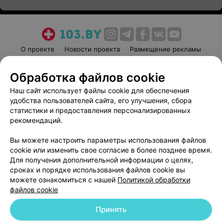
О проекте
Новости проекта
Размещение рекламы
Медицинский маркетинг
Публичный договор
Обработка файлов cookie
Пользовательское соглашение
Способы оплаты
Наш сайт использует файлы cookie для обеспечения
Вакансии
Партнеры
удобства пользователей сайта, его улучшения, сбора
Написать руководителю 103.by
статистики и предоставления персонализированных
Написать в поддержку
рекомендаций.
Персональные настройки cookie
Вы можете настроить параметры использования файлов
Обработка персональных данных
cookie или изменить свое согласие в более позднее время.
Для получения дополнительной информации о целях,
сроках и порядке использования файлов cookie вы
можете ознакомиться с нашей
Политикой обработки
файлов cookie
Принять
© 2026 ООО «Артокс Лаб», УНП 191700409
| 220012, Республика Беларусь,