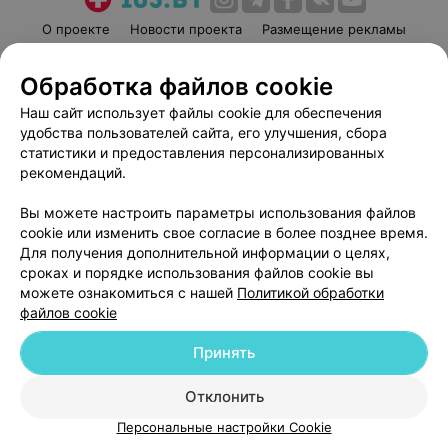
О проекте
Новости проекта
Размещение рекламы
Медицинский маркетинг
Публичный договор
Обработка файлов cookie
Пользовательское соглашение
Способы оплаты
Наш сайт использует файлы cookie для обеспечения
Вакансии
Партнеры
удобства пользователей сайта, его улучшения, сбора
Написать руководителю 103.by
статистики и предоставления персонализированных
Написать в поддержку
рекомендаций.
Персональные настройки cookie
Вы можете настроить параметры использования файлов
Обработка персональных данных
cookie или изменить свое согласие в более позднее время.
Для получения дополнительной информации о целях,
сроках и порядке использования файлов cookie вы
можете ознакомиться с нашей
Политикой обработки
файлов cookie
Принять
© 2026 ООО «Артокс Лаб», УНП 191700409
| 220012, Республика Беларусь,
г. Минск, улица Толбухина, 2, пом. 16 | help@103.by
Отклонить
Служба поддержки
+375 291212755
Персональные настройки Cookie