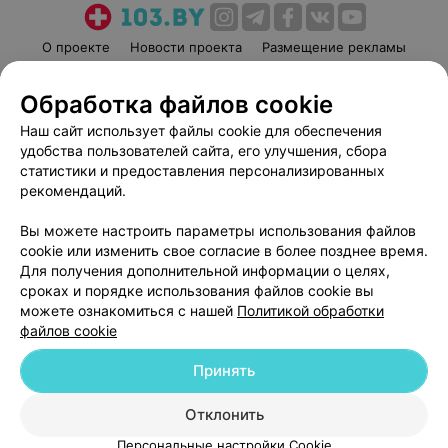
О проекте
Новости проекта
Размещение рекламы
Медицинский маркетинг
Публичный договор
Обработка файлов cookie
Пользовательское соглашение
Способы оплаты
Наш сайт использует файлы cookie для обеспечения
Вакансии
Партнеры
удобства пользователей сайта, его улучшения, сбора
Написать руководителю 103.by
статистики и предоставления персонализированных
Написать в поддержку
рекомендаций.
Персональные настройки cookie
Вы можете настроить параметры использования файлов
Обработка персональных данных
cookie или изменить свое согласие в более позднее время.
Для получения дополнительной информации о целях,
сроках и порядке использования файлов cookie вы
можете ознакомиться с нашей
Политикой обработки
файлов cookie
Принять
© 2026 ООО «Артокс Лаб», УНП 191700409
| 220012, Республика Беларусь,
г. Минск, улица Толбухина, 2, пом. 16 | help@103.by
Отклонить
Служба поддержки
+375 291212755
Персональные настройки Cookie