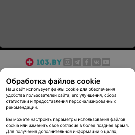
О проекте
Новости проекта
Размещение рекламы
Обработка файлов cookie
Медицинский маркетинг
Публичный договор
Пользовательское соглашение
Способы оплаты
Наш сайт использует файлы cookie для обеспечения
удобства пользователей сайта, его улучшения, сбора
Вакансии
Партнеры
статистики и предоставления персонализированных
Написать руководителю 103.by
рекомендаций.
Написать в поддержку
Вы можете настроить параметры использования файлов
Персональные настройки cookie
cookie или изменить свое согласие в более позднее время.
Обработка персональных данных
Для получения дополнительной информации о целях,