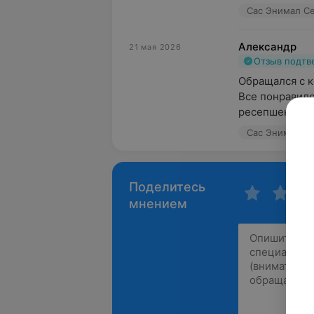
Сас Энимал Сер
Александр
21 мая 2026
Отзыв подт
Обращался с к
Все понравило
ресепшен быст
Сас Энимал Сер
Поделитесь
мнением