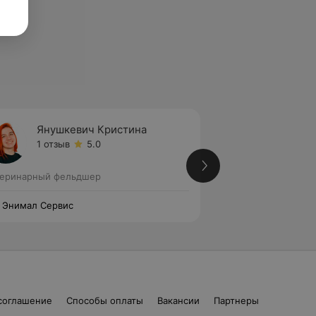
Янушкевич Кристина
Веров
1 отзыв
5.0
1 отзыв
еринарный фельдшер
Ветеринарный фе
 Энимал Сервис
Сас Энимал Серви
соглашение
Способы оплаты
Вакансии
Партнеры