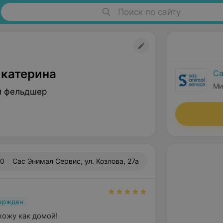
Поиск по сайту
Екатерина
Са
Ми
й фельдшер
.0
Сас Энимал Сервис, ул. Козлова, 27а
вержден
ожу как домой!