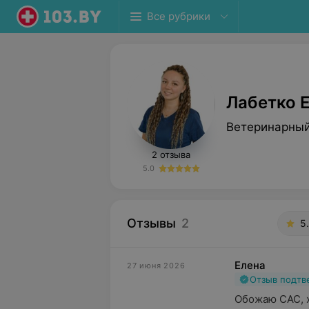
Все рубрики
Лабетко 
Ветеринарны
2 отзыва
5.0
Отзывы
2
5
Елена
27 июня 2026
Отзыв подт
Обожаю САС, х