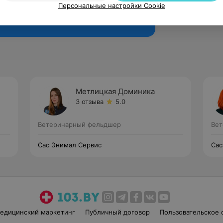
Персональные настройки Cookie
Рекомендую
Метлицкая Доминика
3 отзыва
5.0
Ветеринарный фельдшер
Вет
Сас Энимал Сервис
Сас
едицинский маркетинг
Публичный договор
Пользовательское 